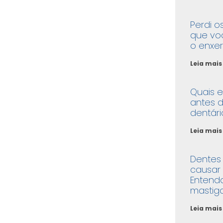
Perdi o
que vo
o enxer
Leia mais
Quais 
antes d
dentári
Leia mais
Dentes
causar
Entend
mastig
Leia mais