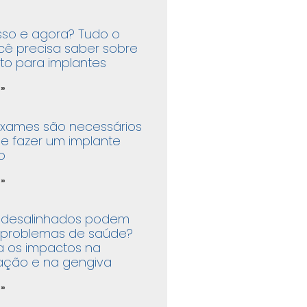
sso e agora? Tudo o
cê precisa saber sobre
to para implantes
 »
exames são necessários
e fazer um implante
o
 »
 desalinhados podem
 problemas de saúde?
a os impactos na
ação e na gengiva
 »