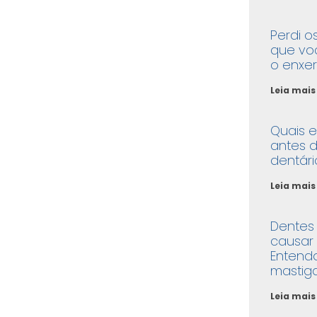
Perdi o
que vo
o enxer
Leia mais
Quais 
antes d
dentári
Leia mais
Dentes
causar
Entend
mastig
Leia mais