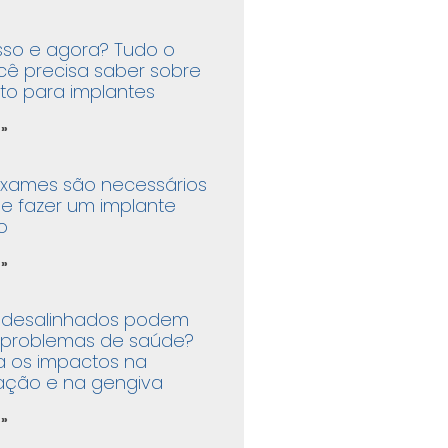
sso e agora? Tudo o
cê precisa saber sobre
to para implantes
 »
exames são necessários
e fazer um implante
o
 »
 desalinhados podem
 problemas de saúde?
a os impactos na
ação e na gengiva
 »