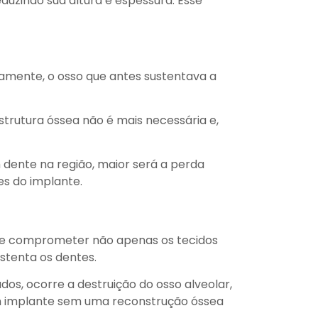
duzindo sua altura e espessura. Esse
damente, o osso que antes sustentava a
trutura óssea não é mais necessária e,
dente na região, maior será a perda
es do implante.
ode comprometer não apenas os tecidos
stenta os dentes.
os, ocorre a destruição do osso alveolar,
 um implante sem uma reconstrução óssea