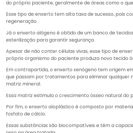
do próprio paciente, geralmente de áreas como o quei
Esse tipo de enxerto tem alta taxa de sucesso, pois co
regeneração.
Já o enxerto alógeno é obtido de um banco de tecido
esterilização para garantir segurança.
Apesar de não conter células vivas, esse tipo de enx
próprio organismo do paciente produza novo tecido ó
Em contrapartida, o enxerto xenógeno tem origem em 
que passam por tratamentos para eliminar qualquer m
matriz mineral.
Essa matriz estimula o crescimento ósseo natural do 
Por fim, o enxerto aloplástico é composto por materiai
fosfato de cálcio.
Essas substâncias são biocompatíveis e têm a capac
osso na área tratada.