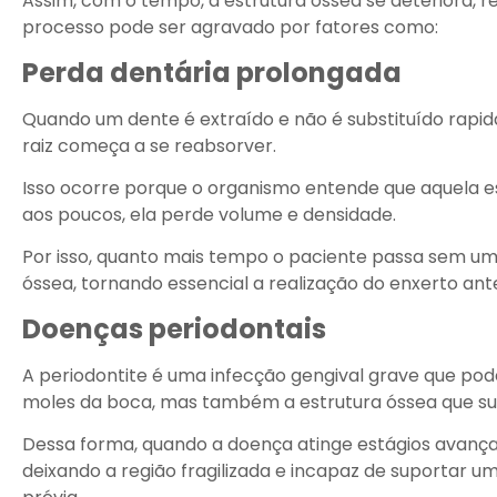
Assim, com o tempo, a estrutura óssea se deteriora, re
processo pode ser agravado por fatores como:
Perda dentária prolongada
Quando um dente é extraído e não é substituído rapi
raiz começa a se reabsorver.
Isso ocorre porque o organismo entende que aquela es
aos poucos, ela perde volume e densidade.
Por isso, quanto mais tempo o paciente passa sem um 
óssea, tornando essencial a realização do enxerto ant
Doenças periodontais
A periodontite é uma infecção gengival grave que p
moles da boca, mas também a estrutura óssea que su
Dessa forma, quando a doença atinge estágios avançad
deixando a região fragilizada e incapaz de suportar